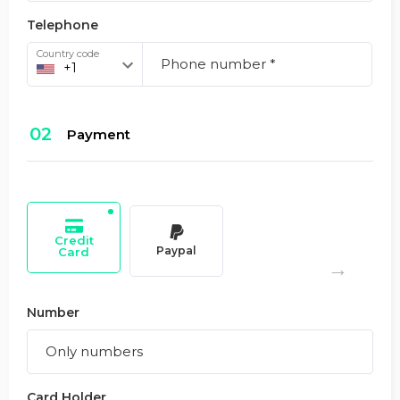
Telephone
Country code
02
Payment
Credit
Paypal
Card
Number
Card Holder